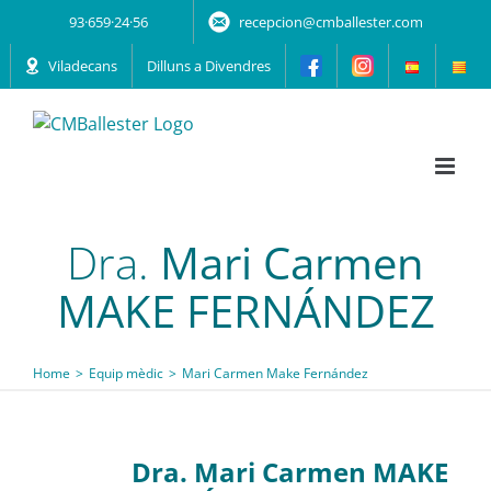
Skip
93·659·24·56
recepcion@cmballester.com
to
content
Viladecans
Dilluns a Divendres
Dra.
Mari Carmen
MAKE FERNÁNDEZ
Home
Equip mèdic
Mari Carmen Make Fernández
Dra. Mari Carmen MAKE