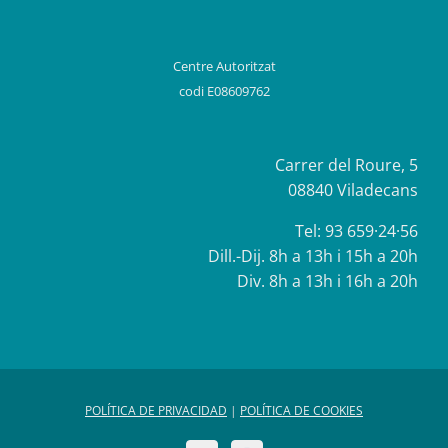
Centre Autoritzat
codi E08609762
Carrer del Roure, 5
08840 Viladecans
Tel:
93 659·24·56
Dill.-Dij. 8h a 13h i 15h a 20h
Div. 8h a 13h i 16h a 20h
POLÍTICA DE PRIVACIDAD
|
POLÍTICA DE COOKIES