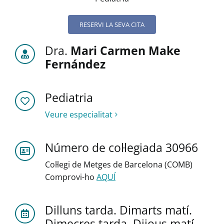
RESERVI LA SEVA CITA
Dra.
Mari Carmen Make
Fernández
Pediatria
Veure especialitat
Número de col·legiada 30966
Col·legi de Metges de Barcelona (COMB)
Comprovi-ho
AQUÍ
Dilluns tarda. Dimarts matí.
Dimecres tarda. Dijous matí.