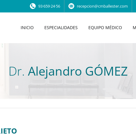
93·659·24·56
recepcion@cmballester.com
INICIO
ESPECIALIDADES
EQUIPO MÉDICO
M
Dr.
Alejandro GÓMEZ
RIETO