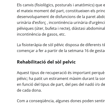
Els canvis (fisiològics, posturals i anatòmics) que
el mateix moment del part, constitueixen els princi
desenvolupament de disfuncions de la paret abdomi
urinària d’esforç , incontinència urinària d’urgènc
pèlviques (úter, bufeta i recte), diàstasi abdominal
incontinència de gasos, etc.
La fisioteràpia de sòl pèlvic disposa de diferents t
començar a fer a partir de la setmana 16 de gesta
Rehabilitació del sòl pelvic
Aquest tipus de recuperació és important perquè el
pèlvic; ha patit un estirament màxim durant la sor
en funció del tipus de part, del pes del nadó i/o d
de cada dona.
Com a conseqüència, algunes dones poden sentir 