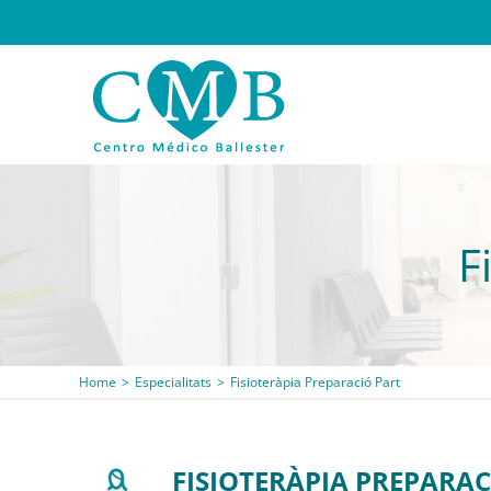
Skip
to
content
F
Home
Especialitats
Fisioteràpia Preparació Part
FISIOTERÀPIA PREPARAC