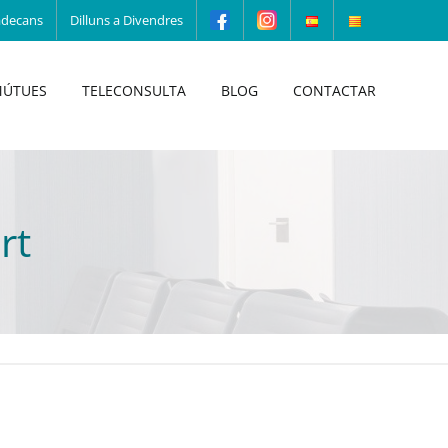
adecans
Dilluns a Divendres
ÚTUES
TELECONSULTA
BLOG
CONTACTAR
rt