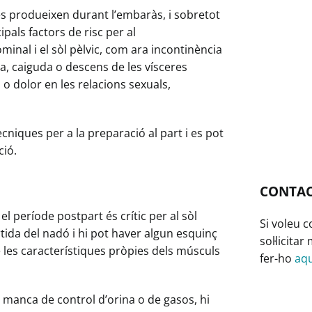
 es produeixen durant l’embaràs, i sobretot
pals factors de risc per al
nal i el sòl pèlvic, com ara incontinència
ia, caiguda o descens de les vísceres
 o dolor en les relacions sexuals,
ècniques per a la preparació al part i es pot
ció.
CONTA
 període postpart és crític per al sòl
Si voleu 
tida del nadó i hi pot haver algun esquinç
sol·licita
e les característiques pròpies dels músculs
fer-ho
aqu
manca de control d’orina o de gasos, hi