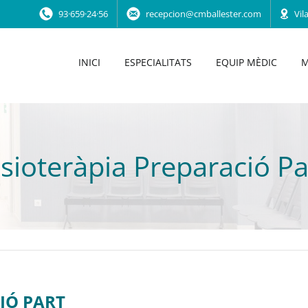
93·659·24·56
recepcion@cmballester.com
Vil
INICI
ESPECIALITATS
EQUIP MÈDIC
M
isioteràpia Preparació Pa
IÓ PART