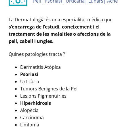
Pell| Psoriasi| Urticària| Lunars| Acne
La Dermatologia és una especialitat mèdica que
s’encarrega de l’estudi, coneixement i el
tractament de les malalties o afeccions de la
pell, cabell i ungles.
Quines patologies tracta ?
Dermatitis Atòpica
Psoriasi
Urticària
Tumors Benignes de la Pell
Lesions Pigmentàries
Hiperhidrosis
Alopècia
Carcinoma
Limfoma