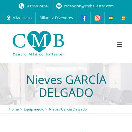
Skip
93·659·24·56
recepcion@cmballester.com
to
content
Viladecans
Dilluns a Divendres
Nieves GARCÍA
DELGADO
Home
Equip mèdic
Nieves García Delgado