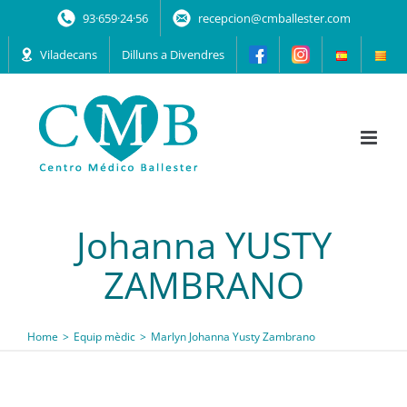
Skip
93·659·24·56
recepcion@cmballester.com
to
content
Viladecans
Dilluns a Divendres
Johanna YUSTY
ZAMBRANO
Home
Equip mèdic
Marlyn Johanna Yusty Zambrano