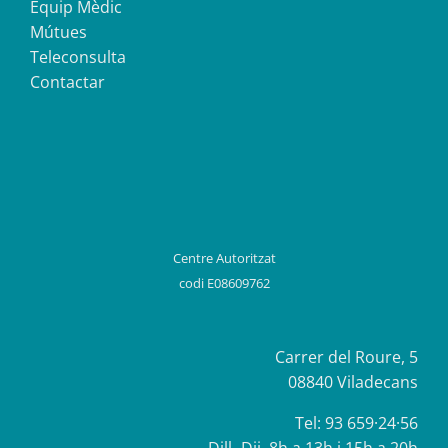
Equip Mèdic
Ana
,
Veure ressenya original a
Mútues
Luque
Google
Teleconsulta
Contactar
Centre Autoritzat
codi E08609762
Carrer del Roure, 5
08840 Viladecans
Tel:
93 659·24·56